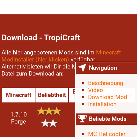
Download - TropiCraft
Alle hier angebotenen Mods sind im
Minecraft
Modinstaller (hier klicken)
verfügbar...
Alternativ bieten wir Dir die Mod auch dirket als ZIP
Navigation
Datei zum Download an:
Beschreibung
Video
Benötigte
Minecraft
Beliebtheit
Download
Download Mod
Mod
Installation
1.7.10
CoroUtil
Beliebte Mods
Forge
MC Helicopter