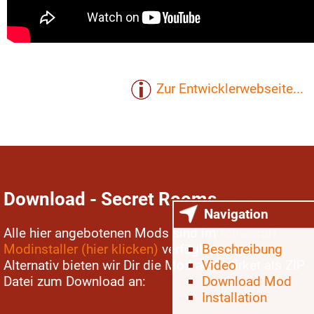
Zur Entwicklerwebseite...
Download - Secret Rooms
Navigation
Alle hier angebotenen Mods sind im
Minecraft
Modinstaller (hier klicken)
verfügbar...
Beschreibung
Alternativ bieten wir Dir die Mod auch dirket als ZIP
Video
Datei zum Download an:
Download Mod
Installation