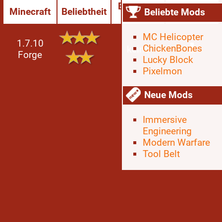
Benötigte
Minecraft
Beliebtheit
Download
Beliebte Mods
Mod
MC Helicopter
1.7.10
ChickenBones
keine
Forge
Lucky Block
Pixelmon
Neue Mods
Immersive
Engineering
Modern Warfare
Tool Belt