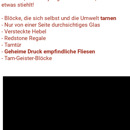
etwas stiehlt!
- Blöcke, die sich selbst und die Umwelt
tarnen
- Nur von einer Seite durchsichtiges Glas
- Versteckte Hebel
- Redstone Regale
- Tarntür
-
Geheime Druck empfindliche Fliesen
- Tarn-Geister-Blöcke