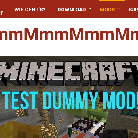
WIE GEHT'S?
DOWNLOAD
MODS
SU
mmMmmMmmM