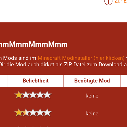
Zur E
- MmmMmmMmmMmm
en Mods sind im
Minecraft Modinstaller (hier klicken)
r Dir die Mod auch dirket als ZIP Datei zum Download a
Beliebtheit
Benötigte Mod
keine
keine