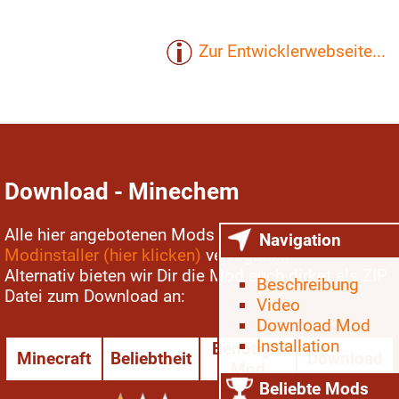
Zur Entwicklerwebseite...
Download - Minechem
Alle hier angebotenen Mods sind im
Minecraft
Navigation
Modinstaller (hier klicken)
verfügbar...
Alternativ bieten wir Dir die Mod auch dirket als ZIP
Beschreibung
Datei zum Download an:
Video
Download Mod
Installation
Benötigte
Minecraft
Beliebtheit
Download
Mod
Beliebte Mods