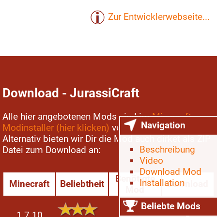
Zur Entwicklerwebseite...
Download - JurassiCraft
Alle hier angebotenen Mods sind im
Minecraft
Navigation
Modinstaller (hier klicken)
verfügbar...
Alternativ bieten wir Dir die Mod auch dirket als ZIP
Beschreibung
Datei zum Download an:
Video
Download Mod
Benötigte
Installation
Minecraft
Beliebtheit
Download
Mod
Beliebte Mods
1.7.10