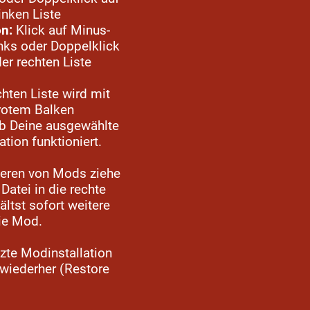
inken Liste
on:
Klick auf Minus-
inks oder Doppelklick
er rechten Liste
chten Liste wird mit
rotem Balken
ob Deine ausgewählte
ion funktioniert.
eren von Mods ziehe
Datei in die rechte
ältst sofort weitere
die Mod.
etzte Modinstallation
 wiederher (Restore