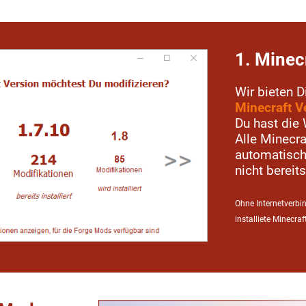
1. Minec
Wir bieten 
Minecraft V
Du hast die 
Alle Minecr
automatisch 
nicht bereits
Ohne Internetverbi
installiete Minecra