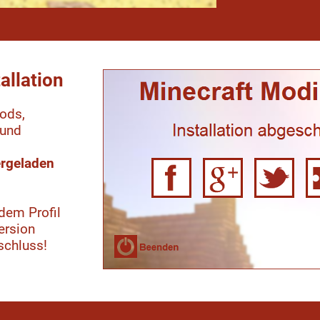
tallation
ods,
 und
ergeladen
 dem Profil
ersion
schluss!