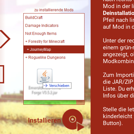
Mod in der l
Deinstallati
Pfeil nach l
auf Mod in d
Unter der re
einem grün-
angezeigt, 
Modkombinat
Zum Importi
die JAR/ZIP 
Liste. Du erh
Infos über 
Stelle die l
kinderleicht
Button).