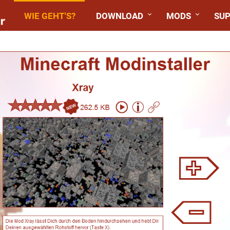
WIE GEHT'S?
DOWNLOAD
MODS
SU