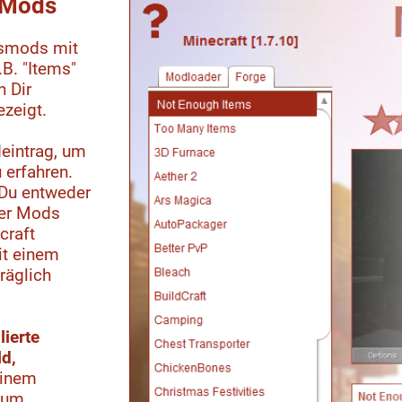
e Mods
gsmods mit
B. "Items"
 Dir
zeigt.
eintrag, um
 erfahren.
Du entweder
er Mods
craft
it einem
räglich
lierte
ld,
einem
zum